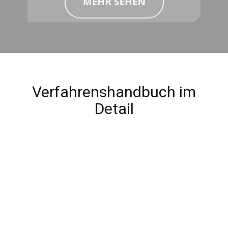
Verfahrenshandbuch im
Detail
Verfahrenstrainings-Handbuch zum
CockpitposterDas Handbuch ergänzt dein
Cockpitposter mit einer klaren Struktur:
Klarlisten
Schritt für Schritt bebildert, um Verfahren
visuell nachzuvollziehen.