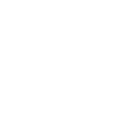
Verfahrensablaufmuster
– neben der Klarliste für den schnellen
Überblick.
Cockpitdarstellung
– zeigt, wie das Panel nach Abschluss des
Verfahrens aussehen soll.
Darüber hinaus findest du im Handbuch
Standard Operating Procedures
(SOPs),Airwork-Erläuterungen und
zusätzliche Hinweise zu besonderen
Verfahren.