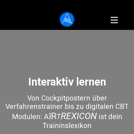
Interaktiv lernen
Von Cockpitpostern über
Verfahrenstrainer bis zu digitalen CBT
IR
REXICON
Modulen: A
T
ist dein
Traininslexikon